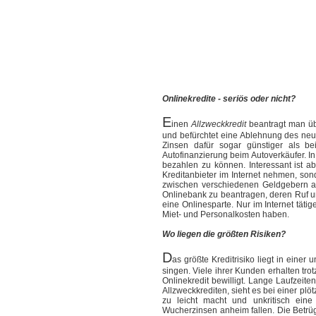
Onlinekredite - seriös oder nicht?
E
inen
Allzweckkredit
beantragt man übl
und befürchtet eine Ablehnung des neu
Zinsen dafür sogar günstiger als b
Autofinanzierung beim Autoverkäufer. In
bezahlen zu können. Interessant ist a
Kreditanbieter im Internet nehmen, son
zwischen verschiedenen Geldgebern anz
Onlinebank zu beantragen, deren Ruf u
eine Onlinesparte. Nur im Internet täti
Miet- und Personalkosten haben.
Wo liegen die größten Risiken?
D
as größte Kreditrisiko liegt in ein
singen. Viele ihrer Kunden erhalten tr
Onlinekredit bewilligt. Lange Laufzeit
Allzweckkrediten, sieht es bei einer pl
zu leicht macht und unkritisch ein
Wucherzinsen anheim fallen. Die Betrü