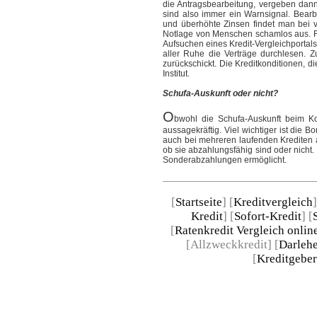
die Antragsbearbeitung, vergeben dann
sind also immer ein Warnsignal. Bearbe
und überhöhte Zinsen findet man bei v
Notlage von Menschen schamlos aus. Fal
Aufsuchen eines Kredit-Vergleichportals
aller Ruhe die Verträge durchlesen. 
zurückschickt. Die Kreditkonditionen, d
Institut.
Schufa-Auskunft oder nicht?
O
bwohl die Schufa-Auskunft beim Ko
aussagekräftig. Viel wichtiger ist die 
auch bei mehreren laufenden Krediten a
ob sie abzahlungsfähig sind oder nicht.
Sonderabzahlungen ermöglicht.
[
Startseite
] [
Kreditvergleich
]
Kredit
] [
Sofort-Kredit
] [
[
Ratenkredit Vergleich onlin
[Allzweckkredit] [
Darlehe
[
Kreditgeber